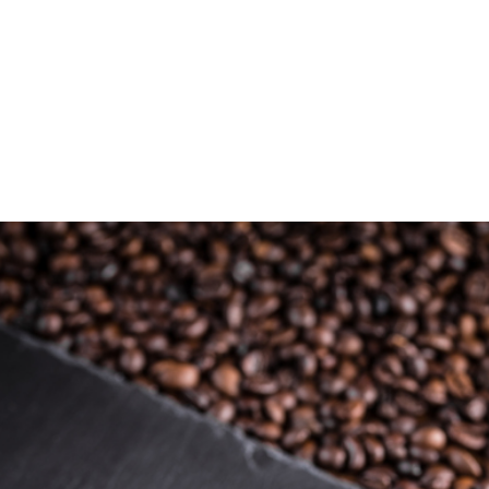
지점위치안내
SCA 그린커피&
커피제조 마스터
수강료 조회
온라인상담
커피 바리스타 
바리스타강사 양성
카페 창업교육
원데이클래
카페창업 컨설팅
베이킹원데이클
카페창업 메뉴반
바리스타원데이
베이커리 카페창업 메뉴반
펫푸드 자격증 과정
브런치카페 메뉴반
창업 컨설팅 후기
퍼스트 카페 가맹 상담신청