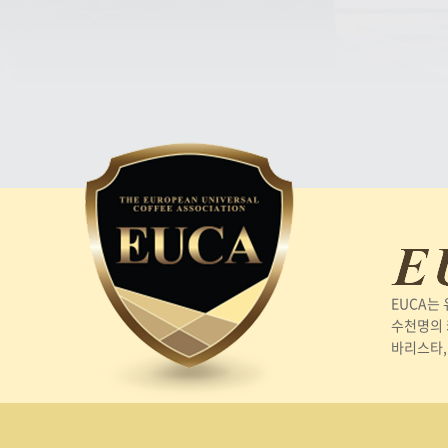
EUCA는
수천명의 
바리스타,