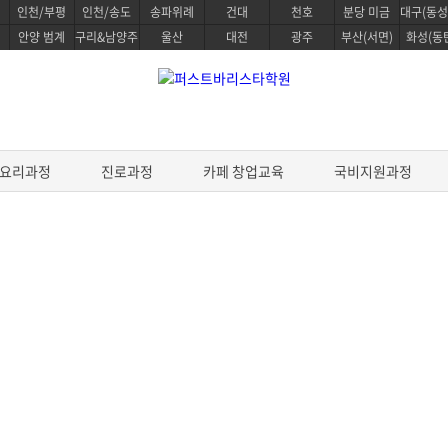
인천/부평
인천/송도
송파위례
건대
천호
분당 미금
대구(동성
안양 범계
구리&남양주
울산
대전
광주
부산(서면)
화성(동
요리과정
진로과정
카페 창업교육
국비지원과정
정
베이킹 클래스
요리과정
&테이스팅 자격증
생활한식 마스터
 스킬
파티스리 마스터
생활양식 마스터
디자인
베이킹 마스터 패키지
파스타 전문 마스터
가지 디플로마 학위 과정중
전통일본요리 프로
&테이스팅
제과/제빵기능사
이스팅은 맛을 인지하는
프리미엄 중식요리 마스터
스타 스킬
케이크 디자인 자격증
데일리 헬스 브런치 마스터
의 필수 항목을 배웁니다.
브루잉
원데이 베이킹 클래스
조리기능사 필기
한식조리 기능사